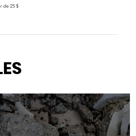
ir de 25 $
s
LES