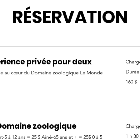
RÉSERVATION
rience privée pour deux
Charge
Durée 
giée au cœur du Domaine zoologique Le Monde
160 dolla
160 $
canadien
 Domaine zoologique
Charge
1 h 30
t-5 à 12 ans = 25 $ Ainé-65 ans et + = 25$ 0 à 5