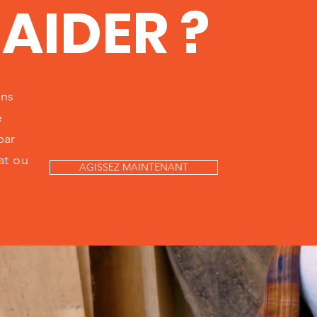
AIDER ?
ons
e
par
at ou
AGISSEZ MAINTENANT