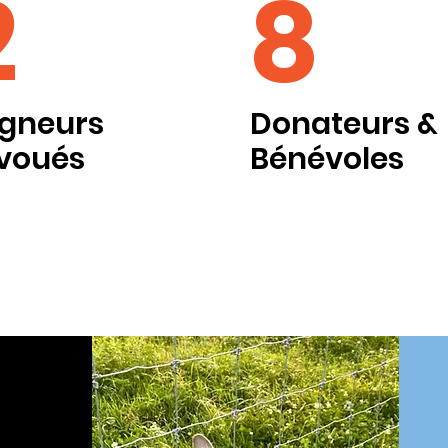
2
8
igneurs
Donateurs &
voués
Bénévoles