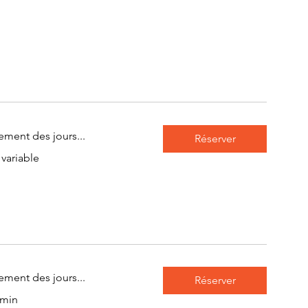
ment des jours...
Réserver
variable
rs
s
ment des jours...
Réserver
 min