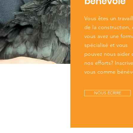
bénévole
Vous êtes un travail
de la construction,
vous avez une form
spécialisé et vous
pouvez nous aider 
nos efforts? Inscriv
vous comme bénév
NOUS ÉCRIRE