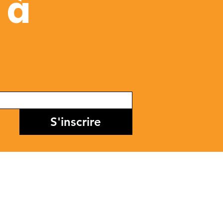
 à
S'inscrire