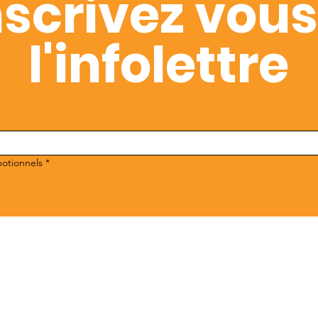
nscrivez vous
l'infolettre
motionnels
*