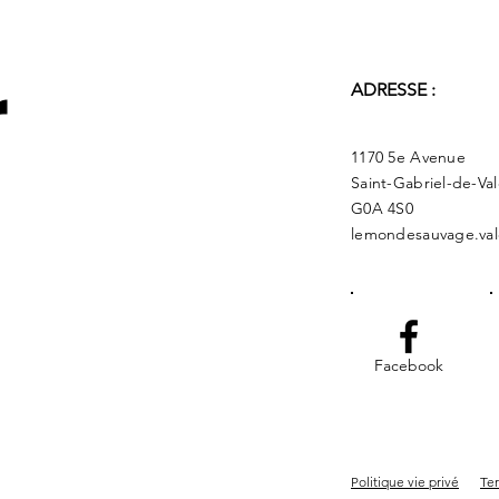
r
ADRESSE :
1170 5e Avenue
Saint-Gabriel-de-Va
G0A 4S0
lemondesauvage.val
Facebook
Politique vie privé
Ter