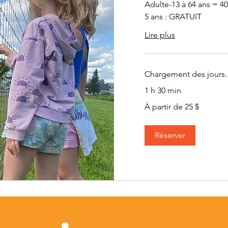
Adulte-13 à 64 ans = 40
5 ans : GRATUIT
Lire plus
Chargement des jours..
1 h 30 min
À
À partir de 25 $
partir
de
25 dollars
canadiens
Réserver