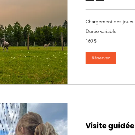
Chargement des jours..
Durée variable
160 dollars
160 $
canadiens
Réserver
Visite guidé