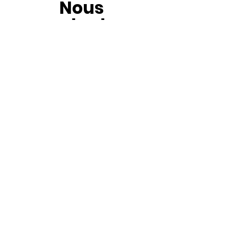
Nous
contacter
Prénom
*
Nom de famille
*
Courriel
*
Numéro de téléphone
Message