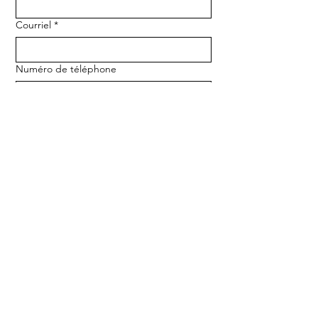
Courriel
*
Numéro de téléphone
Message
ENVOYER
ADRESSE :
1170 5e Avenue