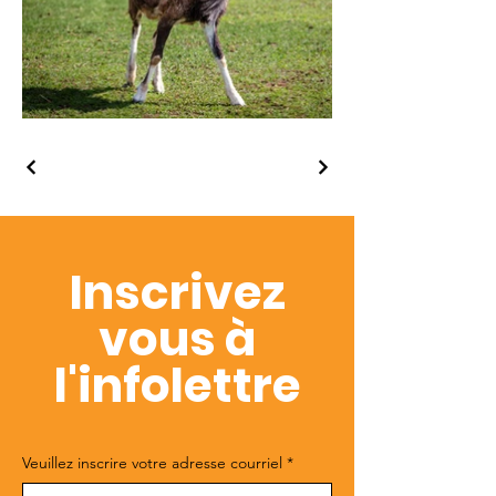
Inscrivez
vous à
l'infolettre
Veuillez inscrire votre adresse courriel
*