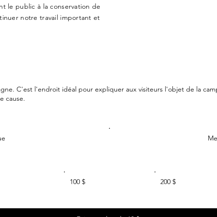
nt le public à la conservation de
tinuer notre travail important et
gne. C'est l'endroit idéal pour expliquer aux visiteurs l'objet de la ca
re cause.
ue
Me
100 $
200 $