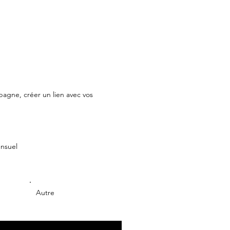
mpagne, créer un lien avec vos
nsuel
Autre