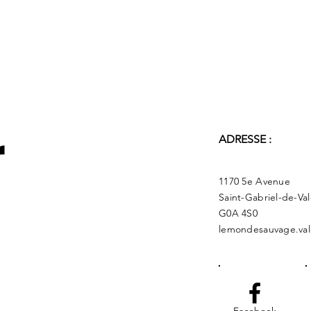
r
ADRESSE :
1170 5e Avenue
Saint-Gabriel-de-Va
G0A 4S0
lemondesauvage.val
Facebook