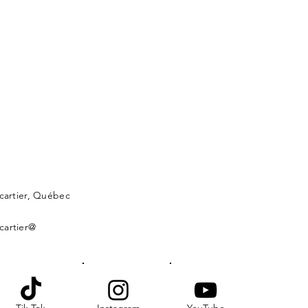
lcartier, Québec
cartier@
Tik Tok
Instagram
YouTube