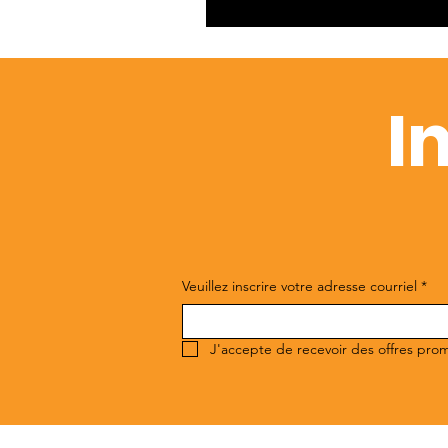
I
Veuillez inscrire votre adresse courriel
*
J'accepte de recevoir des offres pro