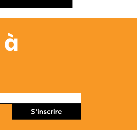
 à
S'inscrire