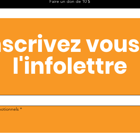
Faire un don de 10 $
nscrivez vous
l'infolettre
motionnels
*