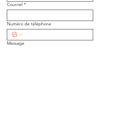
Courriel
*
Numéro de téléphone
Message
ENVOYER
ADRESSE :
1170 5e Avenue
Saint-Gabriel-de-Valcartier, Québec