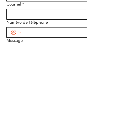
Courriel
*
Numéro de téléphone
Message
ENVOYER
ADRESSE :
1170 5e Avenue
Saint-Gabriel-de-Valcartier, Québec