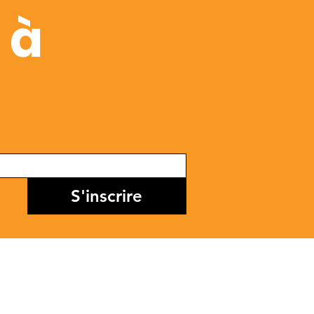
 à
S'inscrire