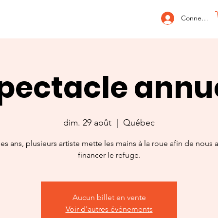
Connexion
pectacle annu
dim. 29 août
  |  
Québec
les ans, plusieurs artiste mette les mains à la roue afin de nous a
financer le refuge.
Aucun billet en vente
Voir d'autres événements