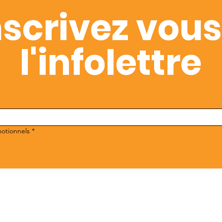
nscrivez vous
l'infolettre
motionnels
*