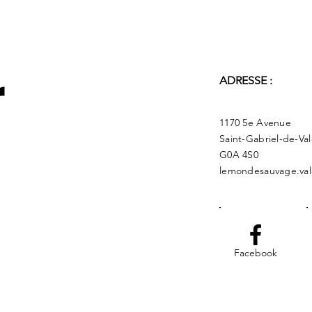
r
ADRESSE :
1170 5e Avenue
Saint-Gabriel-de-Va
G0A 4S0
lemondesauvage.val
Facebook