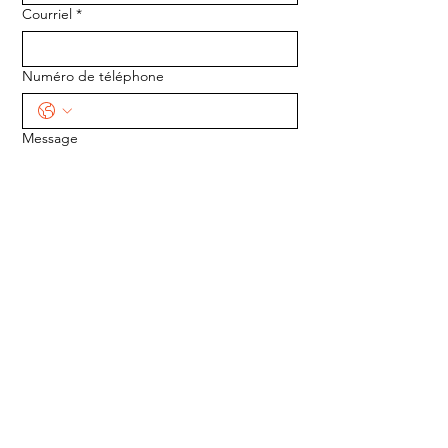
Courriel
*
Numéro de téléphone
Message
ENVOYER
ADRESSE :
1170 5e Avenue
Saint-Gabriel-de-Valcartier, Québec