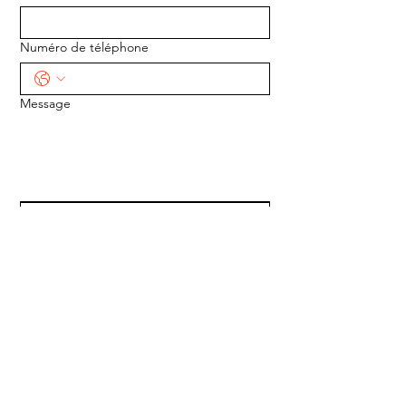
Numéro de téléphone
Message
ENVOYER
ADRESSE :
1170 5e Avenue
Saint-Gabriel-de-Valcartier, Québec
G0A 4S0