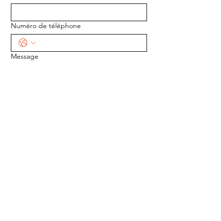
Numéro de téléphone
Message
ENVOYER
ADRESSE :
1170 5e Avenue
Saint-Gabriel-de-Valcartier, Québec
G0A 4S0