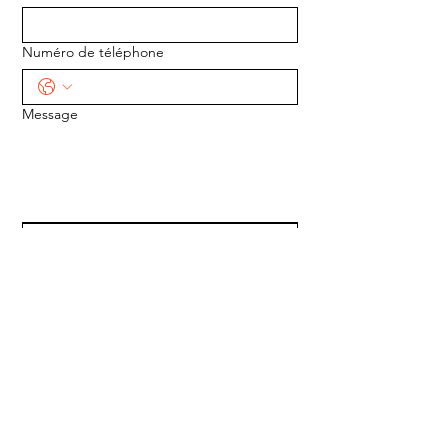
Numéro de téléphone
Message
ENVOYER
ADRESSE :
1170 5e Avenue
Saint-Gabriel-de-Valcartier, Québec
G0A 4S0