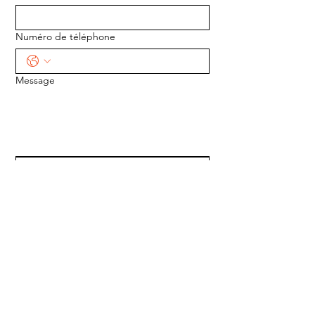
Numéro de téléphone
Message
ENVOYER
ADRESSE :
1170 5e Avenue
Saint-Gabriel-de-Valcartier, Québec
G0A 4S0