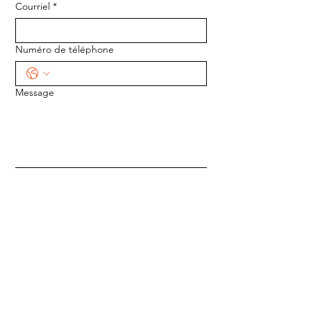
Courriel
*
Numéro de téléphone
Message
ENVOYER
ADRESSE :
1170 5e Avenue
Saint-Gabriel-de-Valcartier, Québec