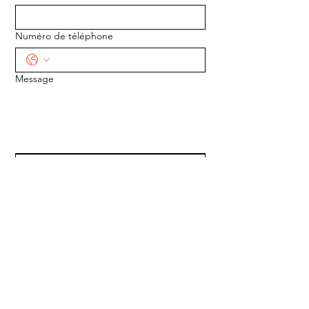
Numéro de téléphone
Message
ENVOYER
ADRESSE :
1170 5e Avenue
Saint-Gabriel-de-Valcartier, Québec
G0A 4S0