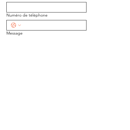
Numéro de téléphone
Message
ENVOYER
ADRESSE :
1170 5e Avenue
Saint-Gabriel-de-Valcartier, Québec
G0A 4S0