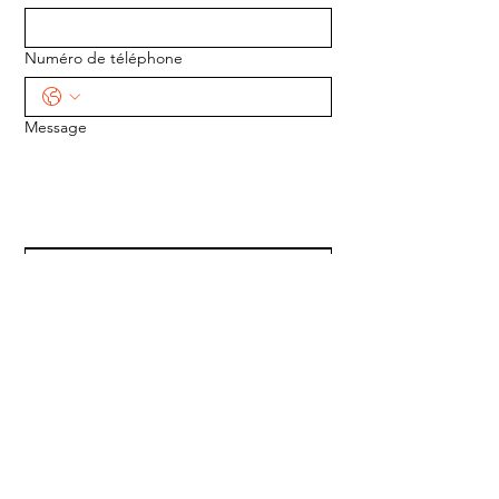
Numéro de téléphone
Message
ENVOYER
ADRESSE :
1170 5e Avenue
Saint-Gabriel-de-Valcartier, Québec
G0A 4S0