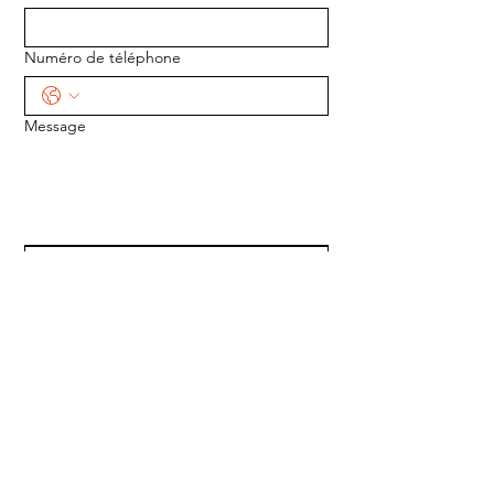
Numéro de téléphone
Message
ENVOYER
ADRESSE :
1170 5e Avenue
Saint-Gabriel-de-Valcartier, Québec
G0A 4S0