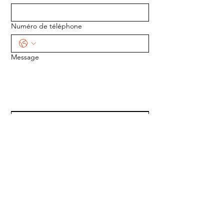
Numéro de téléphone
Message
ENVOYER
ADRESSE :
1170 5e Avenue
Saint-Gabriel-de-Valcartier, Québec
G0A 4S0