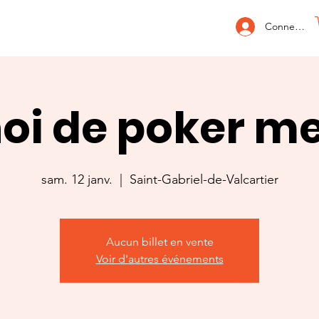
Connexion
oi de poker m
sam. 12 janv.
  |  
Saint-Gabriel-de-Valcartier
Aucun billet en vente
Voir d'autres événements