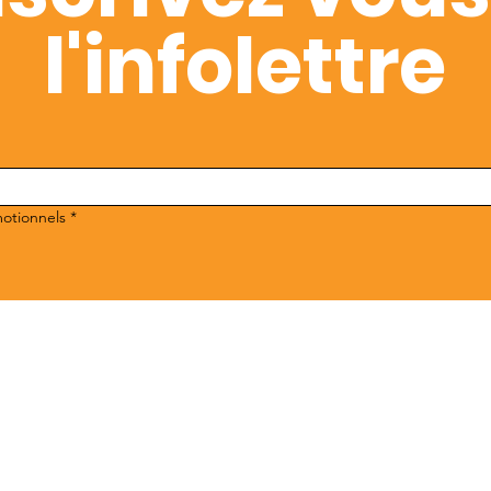
l'infolettre
motionnels
*