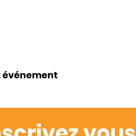
t événement
nscrivez vous