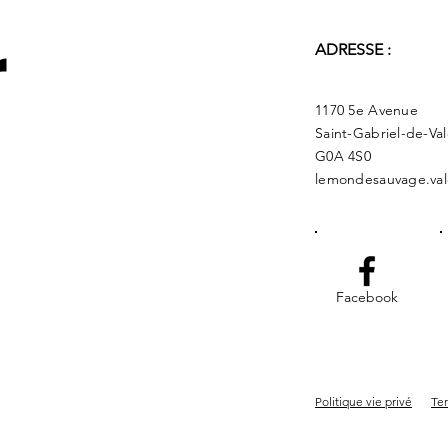
r
ADRESSE :
1170 5e Avenue
Saint-Gabriel-de-Va
G0A 4S0
lemondesauvage.val
Facebook
Politique vie privé
Ter