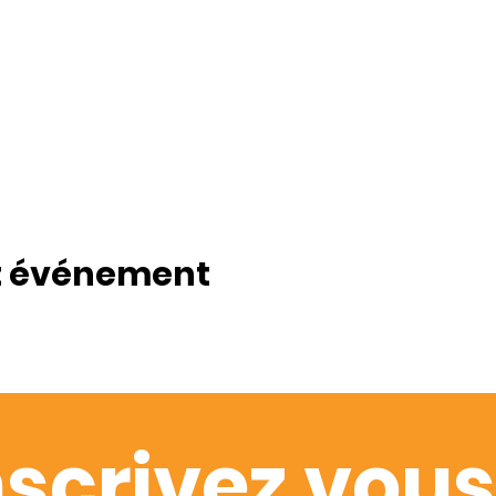
t événement
nscrivez vous