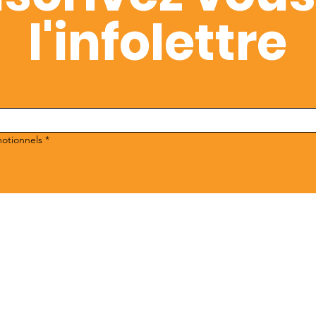
l'infolettre
motionnels
*