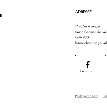
r
ADRESSE :
1170 5e Avenue
Saint-Gabriel-de-Va
G0A 4S0
lemondesauvage.val
Facebook
Politique vie privé
Ter