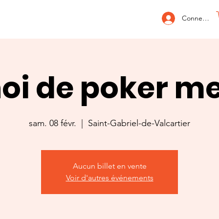
Connexion
oi de poker m
sam. 08 févr.
  |  
Saint-Gabriel-de-Valcartier
Aucun billet en vente
Voir d'autres événements