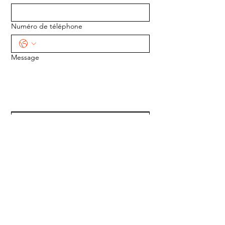
Numéro de téléphone
Message
ENVOYER
ADRESSE :
1170 5e Avenue
Saint-Gabriel-de-Valcartier, Québec
G0A 4S0