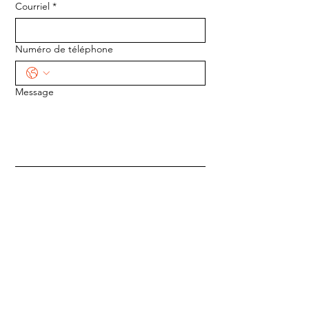
Courriel
*
Numéro de téléphone
Message
ENVOYER
ADRESSE :
1170 5e Avenue
Saint-Gabriel-de-Valcartier, Québec