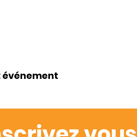
t événement
nscrivez vous