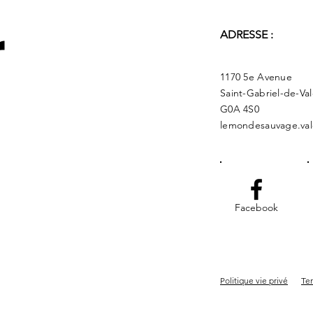
r
ADRESSE :
1170 5e Avenue
Saint-Gabriel-de-Va
G0A 4S0
lemondesauvage.val
Facebook
Politique vie privé
Ter