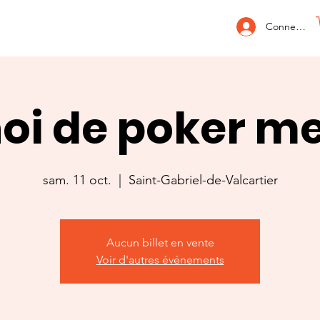
Connexion
oi de poker m
sam. 11 oct.
  |  
Saint-Gabriel-de-Valcartier
Aucun billet en vente
Voir d'autres événements