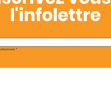
l'infolettre
motionnels
*