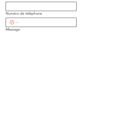
Numéro de téléphone
Message
ENVOYER
ADRESSE :
1170 5e Avenue
Saint-Gabriel-de-Valcartier, Québec
G0A 4S0