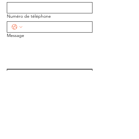
Numéro de téléphone
Message
ENVOYER
ADRESSE :
1170 5e Avenue
Saint-Gabriel-de-Valcartier, Québec
G0A 4S0