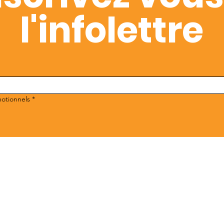
l'infolettre
motionnels
*