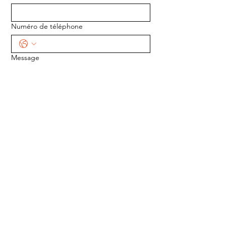
Numéro de téléphone
Message
ENVOYER
ADRESSE :
1170 5e Avenue
Saint-Gabriel-de-Valcartier, Québec
G0A 4S0