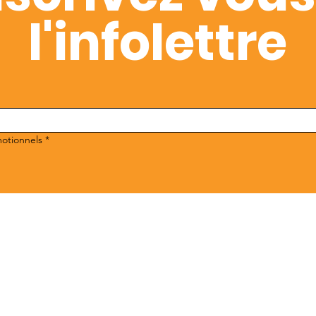
l'infolettre
motionnels
*