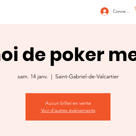
Connexion
oi de poker m
sam. 14 janv.
  |  
Saint-Gabriel-de-Valcartier
Aucun billet en vente
Voir d'autres événements