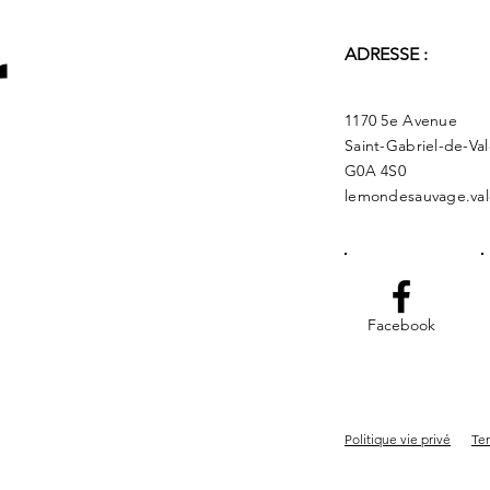
r
ADRESSE :
1170 5e Avenue
Saint-Gabriel-de-Va
G0A 4S0
lemondesauvage.val
Facebook
Politique vie privé
Ter