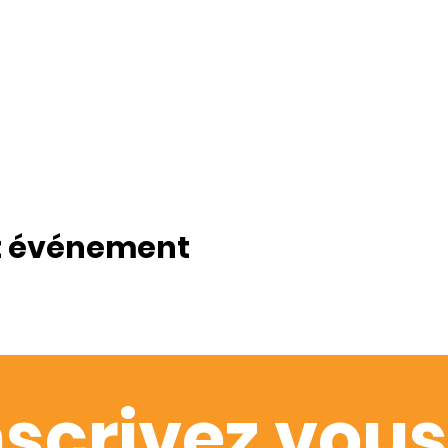
t événement
nscrivez vous