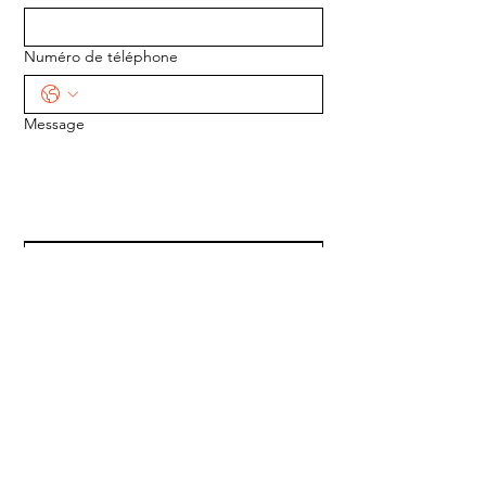
Numéro de téléphone
Message
ENVOYER
ADRESSE :
1170 5e Avenue
Saint-Gabriel-de-Valcartier, Québec
G0A 4S0