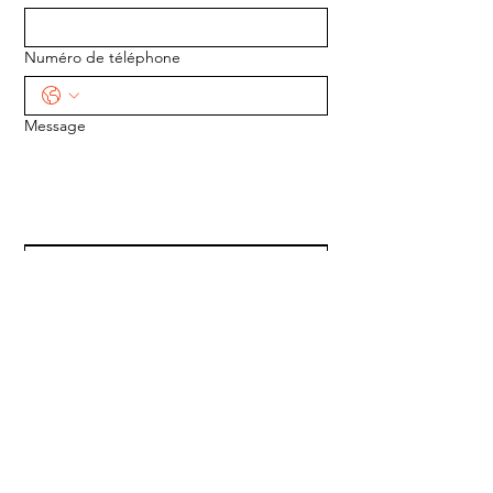
Numéro de téléphone
Message
ENVOYER
ADRESSE :
1170 5e Avenue
Saint-Gabriel-de-Valcartier, Québec
G0A 4S0