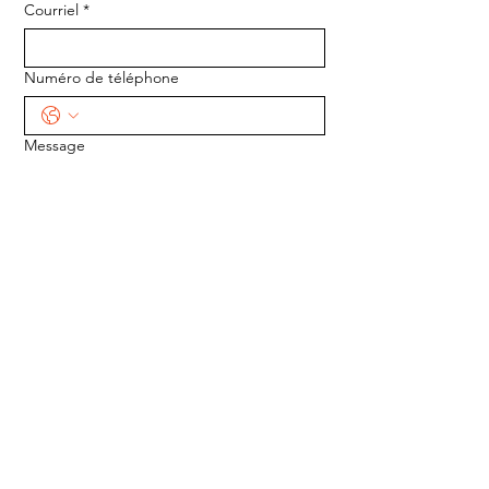
Courriel
*
Numéro de téléphone
Message
ENVOYER
ADRESSE :
1170 5e Avenue
Saint-Gabriel-de-Valcartier, Québec