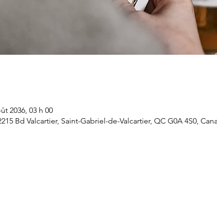
ût 2036, 03 h 00
 2215 Bd Valcartier, Saint-Gabriel-de-Valcartier, QC G0A 4S0, Can