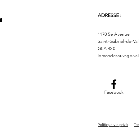
r
ADRESSE :
1170 5e Avenue
Saint-Gabriel-de-Va
G0A 4S0
lemondesauvage.val
Facebook
Politique vie privé
Ter