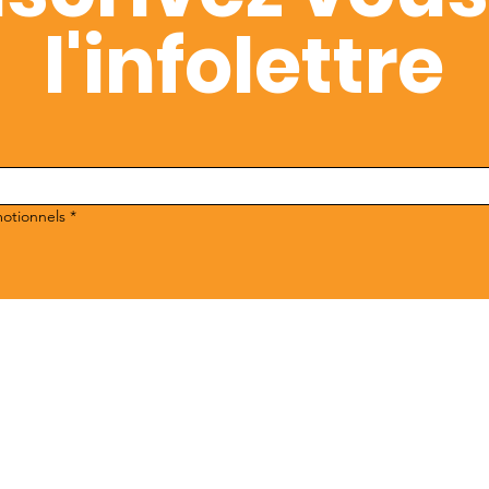
l'infolettre
motionnels
*