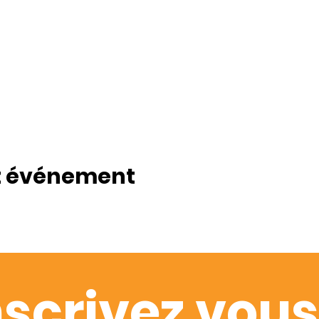
t événement
nscrivez vous