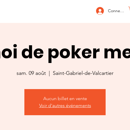
Connexion
oi de poker m
sam. 09 août
  |  
Saint-Gabriel-de-Valcartier
Aucun billet en vente
Voir d'autres événements