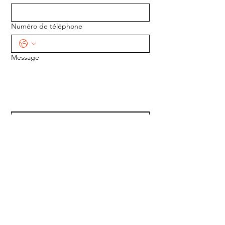
Numéro de téléphone
Message
ENVOYER
ADRESSE :
1170 5e Avenue
Saint-Gabriel-de-Valcartier, Québec
G0A 4S0