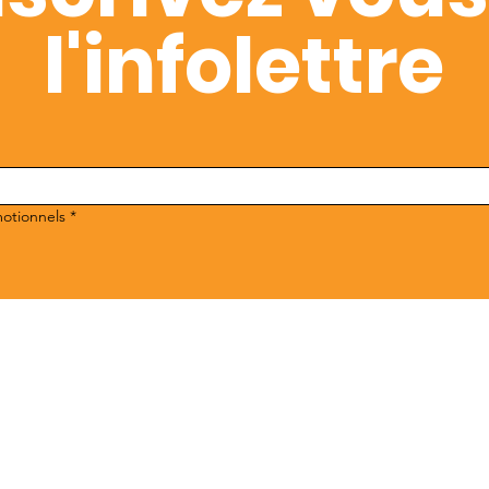
l'infolettre
motionnels
*