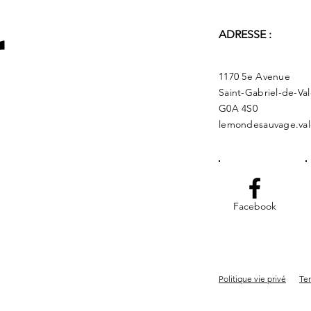
r
ADRESSE :
1170 5e Avenue
Saint-Gabriel-de-Va
G0A 4S0
lemondesauvage.val
Facebook
Politique vie privé
Ter