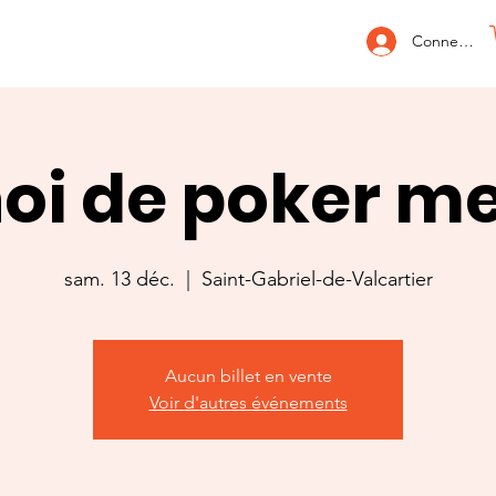
Connexion
oi de poker m
sam. 13 déc.
  |  
Saint-Gabriel-de-Valcartier
Aucun billet en vente
Voir d'autres événements