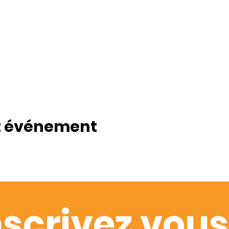
t événement
nscrivez vous