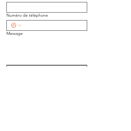
Numéro de téléphone
Message
ENVOYER
ADRESSE :
1170 5e Avenue
Saint-Gabriel-de-Valcartier, Québec
G0A 4S0