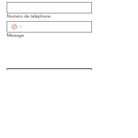
Numéro de téléphone
Message
ENVOYER
ADRESSE :
1170 5e Avenue
Saint-Gabriel-de-Valcartier, Québec
G0A 4S0