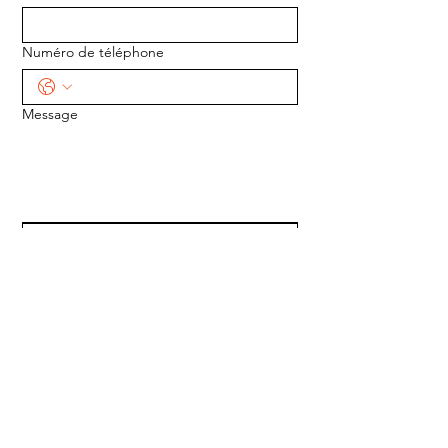
Numéro de téléphone
Message
ENVOYER
ADRESSE :
1170 5e Avenue
Saint-Gabriel-de-Valcartier, Québec
G0A 4S0