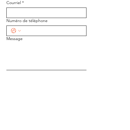
Courriel
*
Numéro de téléphone
Message
ENVOYER
ADRESSE :
1170 5e Avenue
Saint-Gabriel-de-Valcartier, Québec