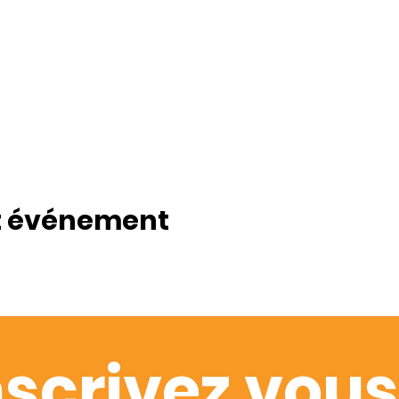
t événement
nscrivez vous