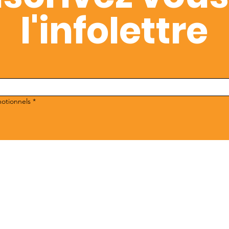
l'infolettre
motionnels
*