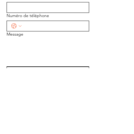
Numéro de téléphone
Message
ENVOYER
ADRESSE :
1170 5e Avenue
Saint-Gabriel-de-Valcartier, Québec
G0A 4S0