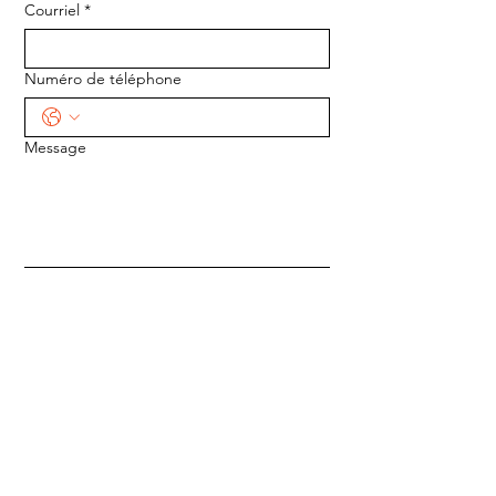
Courriel
*
Numéro de téléphone
Message
ENVOYER
ADRESSE :
1170 5e Avenue
Saint-Gabriel-de-Valcartier, Québec