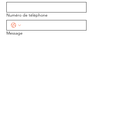
Numéro de téléphone
Message
ENVOYER
ADRESSE :
1170 5e Avenue
Saint-Gabriel-de-Valcartier, Québec
G0A 4S0