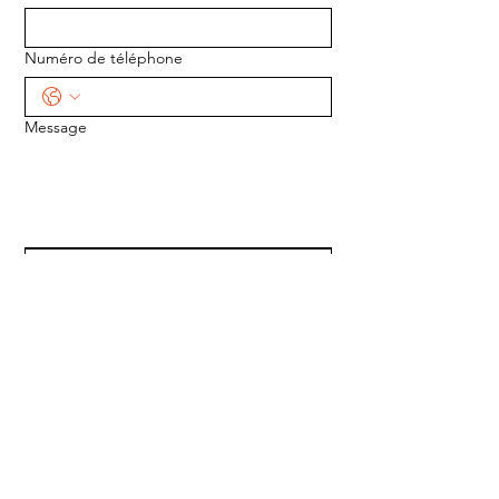
Numéro de téléphone
Message
ENVOYER
ADRESSE :
1170 5e Avenue
Saint-Gabriel-de-Valcartier, Québec
G0A 4S0