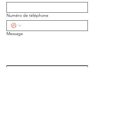
Numéro de téléphone
Message
ENVOYER
ADRESSE :
1170 5e Avenue
Saint-Gabriel-de-Valcartier, Québec
G0A 4S0