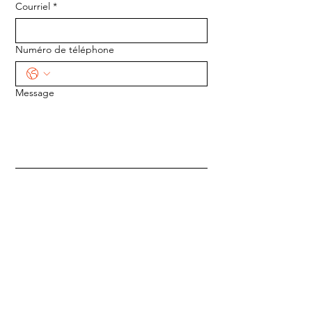
Courriel
*
Numéro de téléphone
Message
ENVOYER
ADRESSE :
1170 5e Avenue
Saint-Gabriel-de-Valcartier, Québec