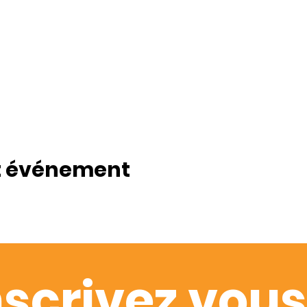
t événement
nscrivez vous