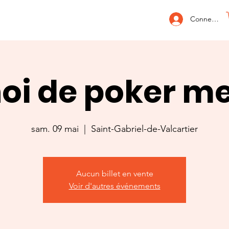
Connexion
oi de poker m
sam. 09 mai
  |  
Saint-Gabriel-de-Valcartier
Aucun billet en vente
Voir d'autres événements