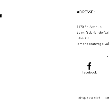
r
ADRESSE :
1170 5e Avenue
Saint-Gabriel-de-Va
G0A 4S0
lemondesauvage.val
Facebook
Politique vie privé
Ter