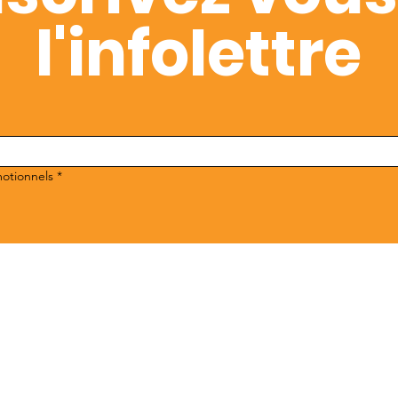
l'infolettre
motionnels
*