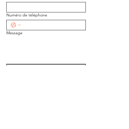
Numéro de téléphone
Message
ENVOYER
ADRESSE :
1170 5e Avenue
Saint-Gabriel-de-Valcartier, Québec
G0A 4S0