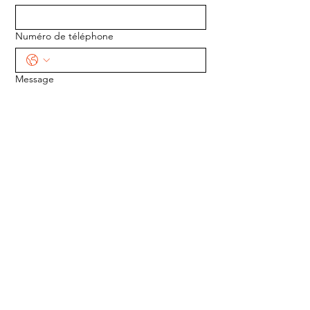
Numéro de téléphone
Message
ENVOYER
ADRESSE :
1170 5e Avenue
Saint-Gabriel-de-Valcartier, Québec
G0A 4S0