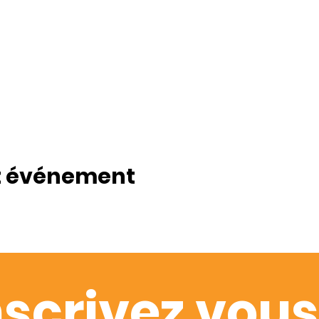
t événement
nscrivez vous