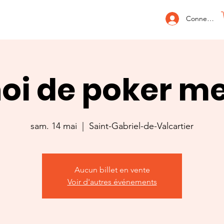
Connexion
oi de poker m
sam. 14 mai
  |  
Saint-Gabriel-de-Valcartier
Aucun billet en vente
Voir d'autres événements