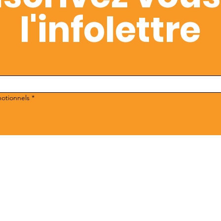
l'infolettre
motionnels
*